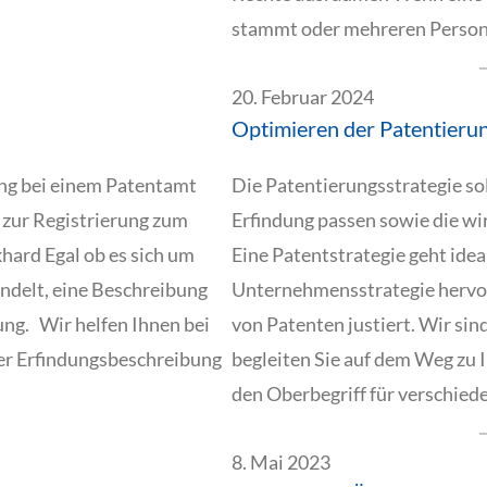
stammt oder mehreren Perso
20. Februar 2024
Optimieren der Patentierun
ung bei einem Patentamt
Die Patentierungsstrategie so
 zur Registrierung zum
Erfindung passen sowie die wi
hard Egal ob es sich um
Eine Patentstrategie geht ide
andelt, eine Beschreibung
Unternehmensstrategie hervor 
rung. Wir helfen Ihnen bei
von Patenten justiert. Wir si
der Erfindungsbeschreibung
begleiten Sie auf dem Weg zu I
den Oberbegriff für verschied
8. Mai 2023