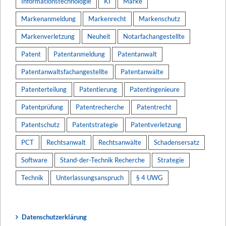
Informationstechnologie
KI
Marke
Markenanmeldung
Markenrecht
Markenschutz
Markenverletzung
Neuheit
Notarfachangestellte
Patent
Patentanmeldung
Patentanwalt
Patentanwaltsfachangestellte
Patentanwälte
Patenterteilung
Patentierung
Patentingenieure
Patentprüfung
Patentrecherche
Patentrecht
Patentschutz
Patentstrategie
Patentverletzung
PCT
Rechtsanwalt
Rechtsanwälte
Schadensersatz
Software
Stand-der-Technik Recherche
Strategie
Technik
Unterlassungsanspruch
§ 4 UWG
Datenschutzerklärung