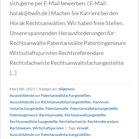
sich gerne per E-Mail bewerben. ( E-Mail:
horak@bwlh.de ) Machen Sie Karriere bei den
Horak Rechtsanwälten. Wir haben freie Stellen.
Unsere spannenden Herausforderungen für:
Rechtsanwälte Patentanwälte Patentingenieure
Wirtschaftsjuristen Rechtsreferendare
Rechtsfachwirte Rechtsanwaltsfachangestellte
[...]
März 6th, 2023
|
Kategorien:
Allgemein
,
Auszubildende zur Patentanwaltsfachangestellten
,
Auszubildende zur Rechtsanwaltsfachangestellten
,
Hannover
,
Notarfachangestellte
,
Patentanwälte
,
Patentanwaltsfachangestellte
,
Patentingenieure
,
Rechtsanwälte
,
Rechtsanwaltsangestellte
,
Rechtsanwaltsfachangestellte
,
Rechtsfachwirte
,
Rechtsreferendare
,
Rechtswesen
,
Wirtschaftsjuristen
|
Tags:
Anwalt
,
Auszubildende zur Patentanwaltsfachangestellten
,