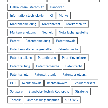
Gebrauchsmusterschutz
Hannover
Informationstechnologie
KI
Marke
Markenanmeldung
Markenrecht
Markenschutz
Markenverletzung
Neuheit
Notarfachangestellte
Patent
Patentanmeldung
Patentanwalt
Patentanwaltsfachangestellte
Patentanwälte
Patenterteilung
Patentierung
Patentingenieure
Patentprüfung
Patentrecherche
Patentrecht
Patentschutz
Patentstrategie
Patentverletzung
PCT
Rechtsanwalt
Rechtsanwälte
Schadensersatz
Software
Stand-der-Technik Recherche
Strategie
Technik
Unterlassungsanspruch
§ 4 UWG