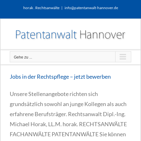
Zum
horak . Rechtsanwälte
|
info@patentanwalt-hannover.de
Inhalt
springen
Gehe zu ...
Jobs in der Rechtspflege – jetzt bewerben
Unsere Stellenangebote richten sich
grundsätzlich sowohl an junge Kollegen als auch
erfahrene Berufsträger. Rechtsanwalt Dipl.-Ing.
Michael Horak, LL.M. horak. RECHTSANWÄLTE
FACHANWÄLTE PATENTANWÄLTE Sie können