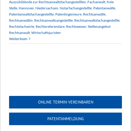
Auszubildende zur Rechtsanwaltsfachangestellten
,
Fachanwalt
,
freie
Stelle
,
Hannover
,
Niedersachsen
,
Notarfachangestellte
,
Patentanwälte
,
Patentanwaltsfachangestellte
,
Patentingenieure
,
Rechtsanwälte
,
Rechtsanwältin
,
Rechtsanwaltsangestellte
,
Rechtsanwaltsfachangestellte
,
Rechtsfachwirte
,
Rechtsreferendare
,
Rechtswesen
,
Stellenangebot
Rechtsanwalt
,
Wirtschaftsjuristen
Weiterlesen
ONLINE TERMIN VEREINBAREN
PATENTANMELDUNG