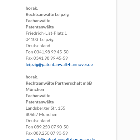
horak.
Rechtsanwälte Leipzig
Fachanwälte
Patentanwälte
Friedrich-List-Platz 1
04103
Leipzig
Deutschland
Fon
0341.98 99 45-50
Fax
0341.98 99 45-59
leipzig@patentanwalt-hannover.de
horak.
Rechtsanwälte Partnerschaft mbB
München
Fachanwälte
Patentanwälte
Landsberger Str. 155
80687
München
Deutschland
Fon
089.250 07 90-50
Fax
089.250 07 90-59
munich@patentanwalt-hannover.de