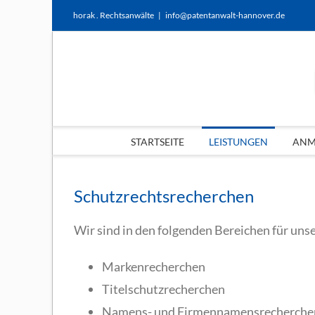
Zum
horak . Rechtsanwälte
|
info@patentanwalt-hannover.de
Inhalt
springen
STARTSEITE
LEISTUNGEN
ANME
Schutzrechtsrecherchen
Wir sind in den folgenden Bereichen für uns
Markenrecherchen
Titelschutzrecherchen
Namens- und Firmennamensrecherche