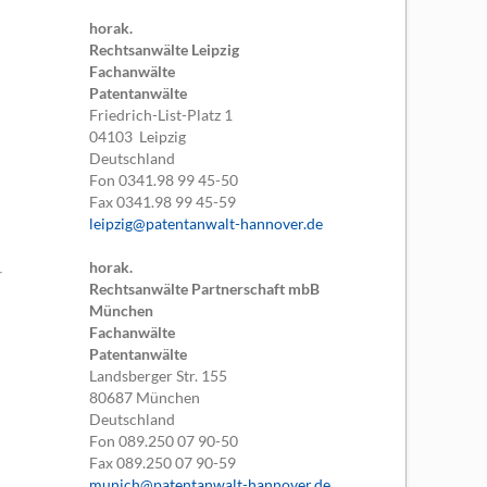
horak.
Rechtsanwälte Leipzig
Fachanwälte
Patentanwälte
Friedrich-List-Platz 1
04103
Leipzig
Deutschland
Fon
0341.98 99 45-50
Fax
0341.98 99 45-59
leipzig@patentanwalt-hannover.de
horak.
Rechtsanwälte Partnerschaft mbB
München
Fachanwälte
Patentanwälte
Landsberger Str. 155
80687
München
Deutschland
Fon
089.250 07 90-50
Fax
089.250 07 90-59
munich@patentanwalt-hannover.de