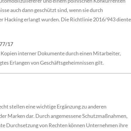
Automobilzulieferer und einem polnischen Konkurrenten
sse auch dann geschützt sind, wenn sie durch
r Hacking erlangt wurden. Die Richtlinie 2016/943 diente
 77/17
 Kopien interner Dokumente durch einen Mitarbeiter,
tes Erlangen von Geschäftsgeheimnissen gilt.
t stellen eine wichtige Ergänzung zu anderen
oder Marken dar. Durch angemessene Schutzmaßnahmen,
ente Durchsetzung von Rechten können Unternehmen ihre