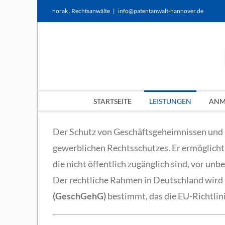
Zum
horak . Rechtsanwälte
|
info@patentanwalt-hannover.de
Inhalt
springen
STARTSEITE
LEISTUNGEN
ANME
Der Schutz von Geschäftsgeheimnissen und 
gewerblichen Rechtsschutzes. Er ermöglicht
die nicht öffentlich zugänglich sind, vor un
Der rechtliche Rahmen in Deutschland wird
(GeschGehG)
bestimmt, das die EU-Richtlin