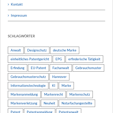
Kontakt
Impressum
SCHLAGWÖRTER
Anwalt
Designschutz
deutsche Marke
einheitliches Patentgericht
EPG
erfinderische Tätigkeit
Erfindung
EU-Patent
Fachanwalt
Gebrauchsmuster
Gebrauchsmusterschutz
Hannover
Informationstechnologie
KI
Marke
Markenanmeldung
Markenrecht
Markenschutz
Markenverletzung
Neuheit
Notarfachangestellte
Patent
Patentanmeldung
Patentanwalt