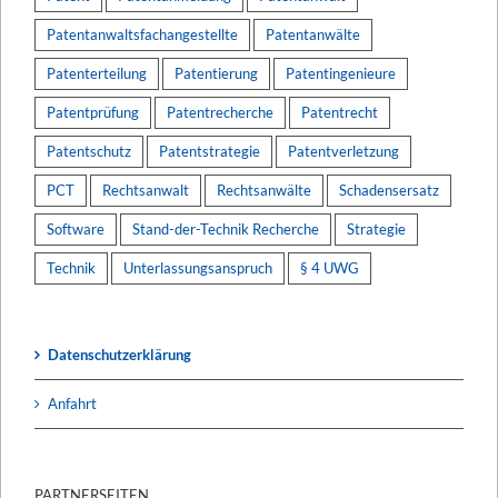
Patentanwaltsfachangestellte
Patentanwälte
Patenterteilung
Patentierung
Patentingenieure
Patentprüfung
Patentrecherche
Patentrecht
Patentschutz
Patentstrategie
Patentverletzung
PCT
Rechtsanwalt
Rechtsanwälte
Schadensersatz
Software
Stand-der-Technik Recherche
Strategie
Technik
Unterlassungsanspruch
§ 4 UWG
Datenschutzerklärung
Anfahrt
PARTNERSEITEN