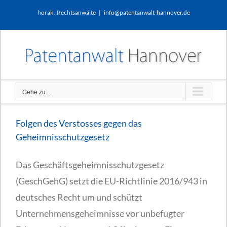
Zum
horak . Rechtsanwälte
|
info@patentanwalt-hannover.de
Inhalt
springen
Gehe zu ...
Folgen des Verstosses gegen das
Geheimnisschutzgesetz
Das Geschäftsgeheimnisschutzgesetz
(GeschGehG) setzt die EU-Richtlinie 2016/943 in
deutsches Recht um und schützt
Unternehmensgeheimnisse vor unbefugter