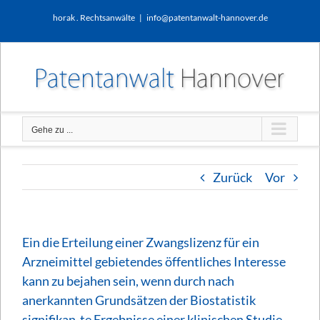
Zum
horak . Rechtsanwälte
|
info@patentanwalt-hannover.de
Inhalt
springen
Gehe zu ...
Zurück
Vor
Ein die Erteilung einer Zwangslizenz für ein
Arzneimittel gebietendes öffentliches Interesse
kann zu bejahen sein, wenn durch nach
anerkannten Grundsätzen der Biostatistik
signifikan-te Ergebnisse einer klinischen Studie