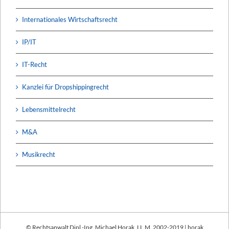
Internationales Wirtschaftsrecht
IP/IT
IT-Recht
Kanzlei für Dropshippingrecht
Lebensmittelrecht
M&A
Musikrecht
© Rechtsanwalt Dipl.-Ing. Michael Horak, LL.M. 2002-2019 | horak