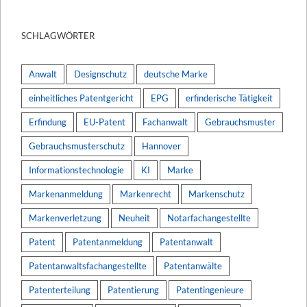
SCHLAGWÖRTER
Anwalt
Designschutz
deutsche Marke
einheitliches Patentgericht
EPG
erfinderische Tätigkeit
Erfindung
EU-Patent
Fachanwalt
Gebrauchsmuster
Gebrauchsmusterschutz
Hannover
Informationstechnologie
KI
Marke
Markenanmeldung
Markenrecht
Markenschutz
Markenverletzung
Neuheit
Notarfachangestellte
Patent
Patentanmeldung
Patentanwalt
Patentanwaltsfachangestellte
Patentanwälte
Patenterteilung
Patentierung
Patentingenieure