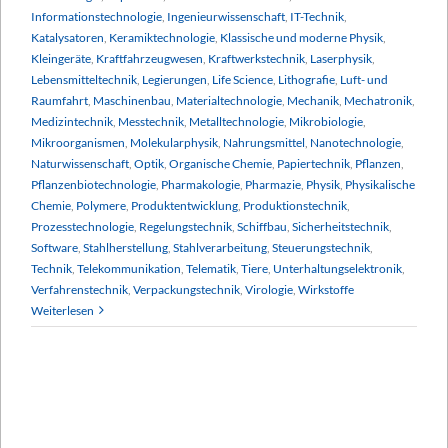
Informationstechnologie
,
Ingenieurwissenschaft
,
IT-Technik
,
Katalysatoren
,
Keramiktechnologie
,
Klassische und moderne Physik
,
Kleingeräte
,
Kraftfahrzeugwesen
,
Kraftwerkstechnik
,
Laserphysik
,
Lebensmitteltechnik
,
Legierungen
,
Life Science
,
Lithografie
,
Luft- und
Raumfahrt
,
Maschinenbau
,
Materialtechnologie
,
Mechanik
,
Mechatronik
,
Medizintechnik
,
Messtechnik
,
Metalltechnologie
,
Mikrobiologie
,
Mikroorganismen
,
Molekularphysik
,
Nahrungsmittel
,
Nanotechnologie
,
Naturwissenschaft
,
Optik
,
Organische Chemie
,
Papiertechnik
,
Pflanzen
,
Pflanzenbiotechnologie
,
Pharmakologie
,
Pharmazie
,
Physik
,
Physikalische
Chemie
,
Polymere
,
Produktentwicklung
,
Produktionstechnik
,
Prozesstechnologie
,
Regelungstechnik
,
Schiffbau
,
Sicherheitstechnik
,
Software
,
Stahlherstellung
,
Stahlverarbeitung
,
Steuerungstechnik
,
Technik
,
Telekommunikation
,
Telematik
,
Tiere
,
Unterhaltungselektronik
,
Verfahrenstechnik
,
Verpackungstechnik
,
Virologie
,
Wirkstoffe
Weiterlesen