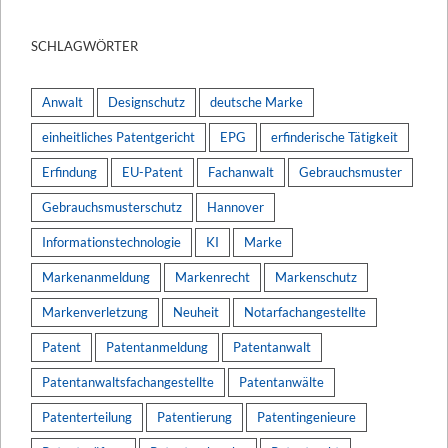
SCHLAGWÖRTER
Anwalt
Designschutz
deutsche Marke
einheitliches Patentgericht
EPG
erfinderische Tätigkeit
Erfindung
EU-Patent
Fachanwalt
Gebrauchsmuster
Gebrauchsmusterschutz
Hannover
Informationstechnologie
KI
Marke
Markenanmeldung
Markenrecht
Markenschutz
Markenverletzung
Neuheit
Notarfachangestellte
Patent
Patentanmeldung
Patentanwalt
Patentanwaltsfachangestellte
Patentanwälte
Patenterteilung
Patentierung
Patentingenieure