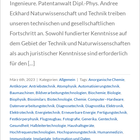
Ingenieure. Patentanwalt Dipl.-Phys. Andree
Eckhard Naturwissenschaft und Technik treiben
unseren technischen und gesellschaftlichen
Fortschritt an. Sowohl fundierter Kenntnisse auf
dem Gebiet der Technik und Naturwissenschaften
als auch juristischer Kenntnisse sind erforderlich
für den [...]
März 6th, 2023
|
Kategorien:
Allgemein
|
Tags:
Anorganische Chemie
,
Antikörper
,
Antriebstechnik
,
Atomphysik
,
Automatisierungstechnik
,
Baumaschinen
,
Bildverarbeitungstechnologien
,
Biochemie
,
Biologie
,
Biophysik
,
Biosimilars
,
Biotechnologie
,
Chemie
,
Computer–Hardware
,
Datenverarbeitungstechnik
,
Diagnosetechnik
,
Diagnostika
,
Elektronik
,
Elektrotechnik
,
Energietechnik
,
Erneuerbare Energie
,
Fertigungstechnik
,
Festkörperphysik
,
Flugzeugbau
,
Fotografie
,
Generika
,
Gentechnik
,
Gesundheit
,
Halbleitertechnologie
,
Haushaltsgeräte
,
Hochfrequenztechnologien
,
Hochspannungstechnik
,
Humanmedizin
,
Immunologie
,
Implantate
,
Information und Daten
,