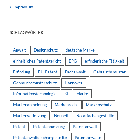
Impressum
SCHLAGWÖRTER
Anwalt
Designschutz
deutsche Marke
einheitliches Patentgericht
EPG
erfinderische Tätigkeit
Erfindung
EU-Patent
Fachanwalt
Gebrauchsmuster
Gebrauchsmusterschutz
Hannover
Informationstechnologie
KI
Marke
Markenanmeldung
Markenrecht
Markenschutz
Markenverletzung
Neuheit
Notarfachangestellte
Patent
Patentanmeldung
Patentanwalt
Patentanwaltsfachangestellte
Patentanwälte