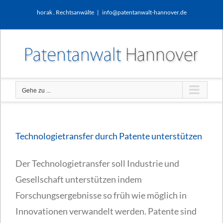
Zum
horak . Rechtsanwälte
|
info@patentanwalt-hannover.de
Inhalt
springen
Gehe zu ...
Technologietransfer durch Patente unterstützen
Der Technologietransfer soll Industrie und
Gesellschaft unterstützen indem
Forschungsergebnisse so früh wie möglich in
Innovationen verwandelt werden. Patente sind