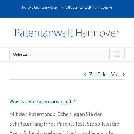
Zum
horak . Rechtsanwälte
|
info@patentanwalt-hannover.de
Inhalt
springen
Gehe zu ...
Zurück
Vor
Was ist ein Patentanspruch?
Mit den Patentansprüchen legen Sie den
Schutzumfang Ihres Patents fest. Sie sollten die
Ansprüche also sehr präzise formulieren; alle