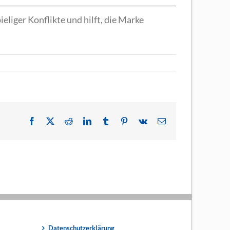
eliger Konflikte und hilft, die Marke
Facebook
X
Reddit
LinkedIn
Tumblr
Pinterest
Vk
E-
Mail
Datenschutzerklärung