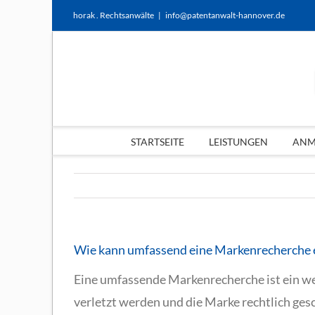
Zum
horak . Rechtsanwälte
|
info@patentanwalt-hannover.de
Inhalt
springen
STARTSEITE
LEISTUNGEN
ANME
Wie kann umfassend eine Markenrecherche 
Eine umfassende Markenrecherche ist ein we
verletzt werden und die Marke rechtlich gesc