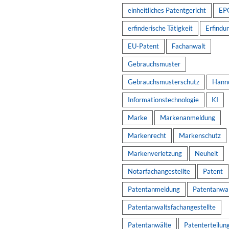
einheitliches Patentgericht
EP
erfinderische Tätigkeit
Erfindu
EU-Patent
Fachanwalt
Gebrauchsmuster
Gebrauchsmusterschutz
Hann
Informationstechnologie
KI
Marke
Markenanmeldung
Markenrecht
Markenschutz
Markenverletzung
Neuheit
Notarfachangestellte
Patent
Patentanmeldung
Patentanwa
Patentanwaltsfachangestellte
Patentanwälte
Patenterteilun