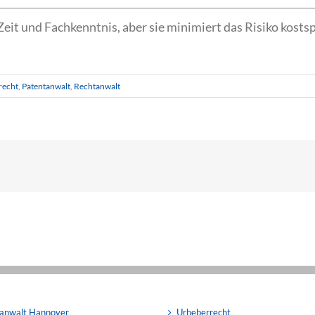
it und Fachkenntnis, aber sie minimiert das Risiko kostspi
recht
,
Patentanwalt
,
Rechtanwalt
anwalt Hannover
Urheberrecht