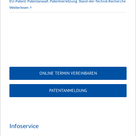
EU-Patent
,
Patentanwalt
,
Patentverletzung
,
Stand-der-Technik Recherche
Weiterlesen
ONLINE TERMIN VEREINBAREN
PATENTANMELDUNG
Infoservice