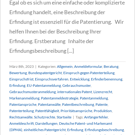
Egal ob es sich um eine einfache oder komplizierte
Erfindung handelt, eine Beschreibung der
Erfindung ist essenziell für die Patentierung. Wir
helfen Ihnen bei der Beschreibung Ihrer
Erfindung. Erstberatung Inhalte der
Erfindungsbeschreibung [...]
März 8th, 2023
|
Kategorien:
Allgemein
,
Anmeldeformular
,
Beratung
,
Bewertung
,
Bundespatentgericht
,
Einspruch gegen Patenterteilung
,
Einspruchsfrist
,
Einspruchsverfahren
,
Entwicklung
,
Erfinderbenennung
,
Erfindung
,
EU-Patentanmeldung
,
Gebrauchsmuster
,
Gebrauchsmusteranmeldung
,
internationales Patent
,
Lizenzrecht
,
Markenanmeldung
,
Patentanmeldestrategie
,
Patentanmeldung
,
Patentansprüche
,
Patentanwälte
,
Patentbeschreibung
,
Patente
,
Patenterteilung
,
Patentfähigkeit
,
Prioritätsansprüche
,
Produktion
,
Rechtsanwälte
,
Schutzrechte
,
Startseite
|
Tags:
Anfängerfehler
,
Anmeldeschrift
,
Darstellungen
,
Deutsche Patent- und Markenamt
(DPMA)
,
einheitliches Patentgericht
,
Erfindung
,
Erfindungsbeschreibung
,