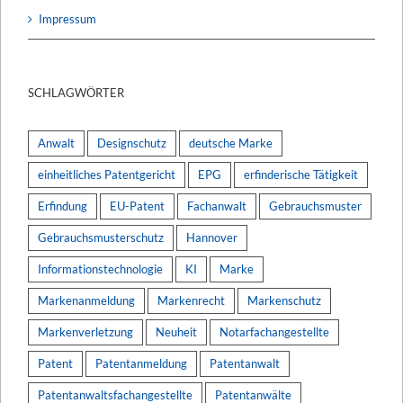
Impressum
SCHLAGWÖRTER
Anwalt
Designschutz
deutsche Marke
einheitliches Patentgericht
EPG
erfinderische Tätigkeit
Erfindung
EU-Patent
Fachanwalt
Gebrauchsmuster
Gebrauchsmusterschutz
Hannover
Informationstechnologie
KI
Marke
Markenanmeldung
Markenrecht
Markenschutz
Markenverletzung
Neuheit
Notarfachangestellte
Patent
Patentanmeldung
Patentanwalt
Patentanwaltsfachangestellte
Patentanwälte