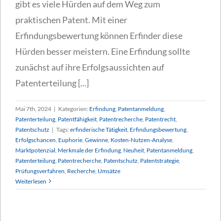
gibt es viele Hürden auf dem Weg zum
praktischen Patent. Mit einer
Erfindungsbewertung können Erfinder diese
Hürden besser meistern. Eine Erfindung sollte
zunächst auf ihre Erfolgsaussichten auf
Patenterteilung [...]
Mai 7th, 2024
|
Kategorien:
Erfindung
,
Patentanmeldung
,
Patenterteilung
,
Patentfähigkeit
,
Patentrecherche
,
Patentrecht
,
Patentschutz
|
Tags:
erfinderische Tätigkeit
,
Erfindungsbewertung
,
Erfolgschancen
,
Euphorie
,
Gewinne
,
Kosten-Nutzen-Analyse
,
Marktpotenzial
,
Merkmale der Erfindung
,
Neuheit
,
Patentanmeldung
,
Patenterteilung
,
Patentrecherche
,
Patentschutz
,
Patentstrategie
,
Prüfungsverfahren
,
Recherche
,
Umsätze
Weiterlesen