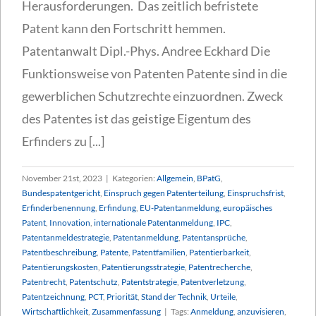
Herausforderungen. Das zeitlich befristete
Patent kann den Fortschritt hemmen.
Patentanwalt Dipl.-Phys. Andree Eckhard Die
Funktionsweise von Patenten Patente sind in die
gewerblichen Schutzrechte einzuordnen. Zweck
des Patentes ist das geistige Eigentum des
Erfinders zu [...]
November 21st, 2023
|
Kategorien:
Allgemein
,
BPatG
,
Bundespatentgericht
,
Einspruch gegen Patenterteilung
,
Einspruchsfrist
,
Erfinderbenennung
,
Erfindung
,
EU-Patentanmeldung
,
europäisches
Patent
,
Innovation
,
internationale Patentanmeldung
,
IPC
,
Patentanmeldestrategie
,
Patentanmeldung
,
Patentansprüche
,
Patentbeschreibung
,
Patente
,
Patentfamilien
,
Patentierbarkeit
,
Patentierungskosten
,
Patentierungsstrategie
,
Patentrecherche
,
Patentrecht
,
Patentschutz
,
Patentstrategie
,
Patentverletzung
,
Patentzeichnung
,
PCT
,
Priorität
,
Stand der Technik
,
Urteile
,
Wirtschaftlichkeit
,
Zusammenfassung
|
Tags:
Anmeldung
,
anzuvisieren
,