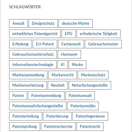
SCHLAGWÖRTER
Anwalt
Designschutz
deutsche Marke
einheitliches Patentgericht
EPG
erfinderische Tätigkeit
Erfindung
EU-Patent
Fachanwalt
Gebrauchsmuster
Gebrauchsmusterschutz
Hannover
Informationstechnologie
KI
Marke
Markenanmeldung
Markenrecht
Markenschutz
Markenverletzung
Neuheit
Notarfachangestellte
Patent
Patentanmeldung
Patentanwalt
Patentanwaltsfachangestellte
Patentanwälte
Patenterteilung
Patentierung
Patentingenieure
Patentprüfung
Patentrecherche
Patentrecht