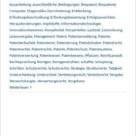
Ausarbeitung
,
ausschließliche
,
Bedingungen
,
Biopatent
,
Biopatente
,
Computer
,
Diagnostika
,
Durchsetzung
,
Entdeckung
,
Erfindungsbeschreibung
,
Erfindungsbewertung
,
Erfolgsaussichten
,
Herausforderungen
,
Impfstoffe
,
Informationstechnologie
,
Innovationshemmnis
,
Komplexität
,
Körperteilen
,
Laufzeit
,
Lizenzierung
,
Lizenzvergabe
,
Management
,
Patent
,
Patentanmeldung
,
Patente
,
Patentierbarkeit
,
Patentieren
,
Patentierung
,
Patentinhaber
,
Patentrecht
,
Patentrechte
,
Patentrechts
,
Patents
,
Patentschutz
,
Patentsystems
,
Patentverwertung
,
Patentwesen
,
Patentwesens
,
Pflanzen
,
Rechtsanwalt
,
Rechtsprechung
,
Röntgen
,
Röntgenstrahlen
,
schaffte
,
Schöpfung
,
Schritten
,
Schutzrechte
,
Schutzrechts
,
Strategie
,
Strukturierte
,
Tätigkeit
,
Unterscheidung
,
Unterschied
,
Verbietungsrecht
,
Verbotsrecht
,
Vergabe
,
Verwechslungen
,
Verwertungsrecht
,
Vorgehens
Weiterlesen