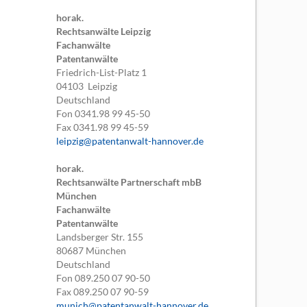
horak.
Rechtsanwälte Leipzig
Fachanwälte
Patentanwälte
Friedrich-List-Platz 1
04103
Leipzig
Deutschland
Fon
0341.98 99 45-50
Fax
0341.98 99 45-59
leipzig@patentanwalt-hannover.de
horak.
Rechtsanwälte Partnerschaft mbB
München
Fachanwälte
Patentanwälte
Landsberger Str. 155
80687
München
Deutschland
Fon
089.250 07 90-50
Fax
089.250 07 90-59
munich@patentanwalt-hannover.de