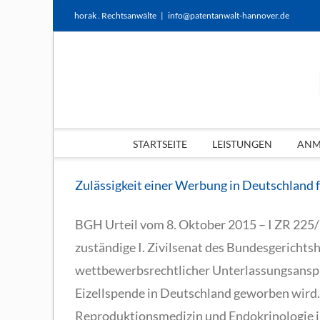
Zum
horak . Rechtsanwälte
|
info@patentanwalt-hannover.de
Inhalt
springen
STARTSEITE
LEISTUNGEN
ANME
Zulässigkeit einer Werbung in Deutschland f
BGH Urteil vom 8. Oktober 2015 – I ZR 225
zuständige I. Zivilsenat des Bundesgerichtsh
wettbewerbsrechtlicher Unterlassungsanspr
Eizellspende in Deutschland geworben wird. D
Reproduktionsmedizin und Endokrinologie in 