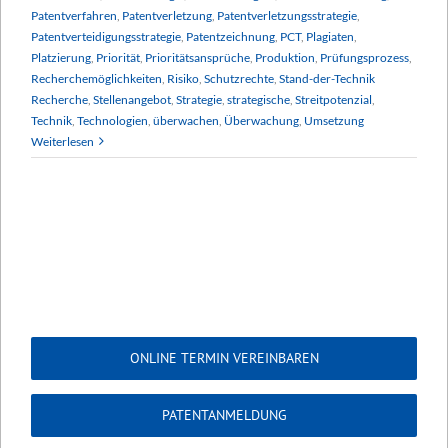
Patentverfahren
,
Patentverletzung
,
Patentverletzungsstrategie
,
Patentverteidigungsstrategie
,
Patentzeichnung
,
PCT
,
Plagiaten
,
Platzierung
,
Priorität
,
Prioritätsansprüche
,
Produktion
,
Prüfungsprozess
,
Recherchemöglichkeiten
,
Risiko
,
Schutzrechte
,
Stand-der-Technik
Recherche
,
Stellenangebot
,
Strategie
,
strategische
,
Streitpotenzial
,
Technik
,
Technologien
,
überwachen
,
Überwachung
,
Umsetzung
Weiterlesen
ONLINE TERMIN VEREINBAREN
PATENTANMELDUNG