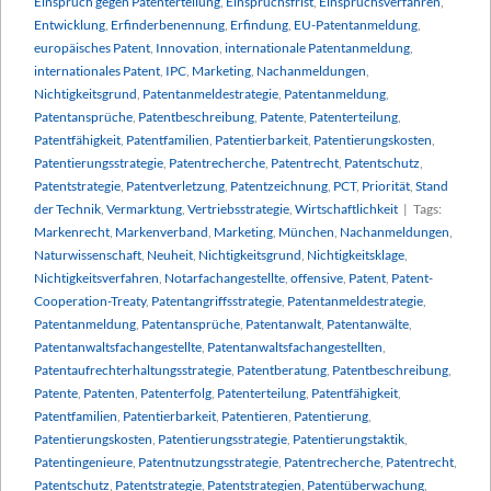
Einspruch gegen Patenterteilung
,
Einspruchsfrist
,
Einspruchsverfahren
,
Entwicklung
,
Erfinderbenennung
,
Erfindung
,
EU-Patentanmeldung
,
europäisches Patent
,
Innovation
,
internationale Patentanmeldung
,
internationales Patent
,
IPC
,
Marketing
,
Nachanmeldungen
,
Nichtigkeitsgrund
,
Patentanmeldestrategie
,
Patentanmeldung
,
Patentansprüche
,
Patentbeschreibung
,
Patente
,
Patenterteilung
,
Patentfähigkeit
,
Patentfamilien
,
Patentierbarkeit
,
Patentierungskosten
,
Patentierungsstrategie
,
Patentrecherche
,
Patentrecht
,
Patentschutz
,
Patentstrategie
,
Patentverletzung
,
Patentzeichnung
,
PCT
,
Priorität
,
Stand
der Technik
,
Vermarktung
,
Vertriebsstrategie
,
Wirtschaftlichkeit
|
Tags:
Markenrecht
,
Markenverband
,
Marketing
,
München
,
Nachanmeldungen
,
Naturwissenschaft
,
Neuheit
,
Nichtigkeitsgrund
,
Nichtigkeitsklage
,
Nichtigkeitsverfahren
,
Notarfachangestellte
,
offensive
,
Patent
,
Patent-
Cooperation-Treaty
,
Patentangriffsstrategie
,
Patentanmeldestrategie
,
Patentanmeldung
,
Patentansprüche
,
Patentanwalt
,
Patentanwälte
,
Patentanwaltsfachangestellte
,
Patentanwaltsfachangestellten
,
Patentaufrechterhaltungsstrategie
,
Patentberatung
,
Patentbeschreibung
,
Patente
,
Patenten
,
Patenterfolg
,
Patenterteilung
,
Patentfähigkeit
,
Patentfamilien
,
Patentierbarkeit
,
Patentieren
,
Patentierung
,
Patentierungskosten
,
Patentierungsstrategie
,
Patentierungstaktik
,
Patentingenieure
,
Patentnutzungsstrategie
,
Patentrecherche
,
Patentrecht
,
Patentschutz
,
Patentstrategie
,
Patentstrategien
,
Patentüberwachung
,