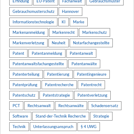
Erfindung
EU-Patent
Fachanwalt
Gebrauchsmuster
Gebrauchsmusterschutz
Hannover
Informationstechnologie
KI
Marke
Markenanmeldung
Markenrecht
Markenschutz
Markenverletzung
Neuheit
Notarfachangestellte
Patent
Patentanmeldung
Patentanwalt
Patentanwaltsfachangestellte
Patentanwälte
Patenterteilung
Patentierung
Patentingenieure
Patentprüfung
Patentrecherche
Patentrecht
Patentschutz
Patentstrategie
Patentverletzung
PCT
Rechtsanwalt
Rechtsanwälte
Schadensersatz
Software
Stand-der-Technik Recherche
Strategie
Technik
Unterlassungsanspruch
§ 4 UWG