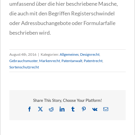
umfassend über die hier beschriebene Masche,
die auch mit den Begriffen Registerschwindel
oder Adressbuchangebote oder Formularfalle
beschrieben wird.
August 4th, 2016
|
Kategorien:
Allgemeines
,
Designrecht
,
Gebrauchsmuster
,
Markenrecht
,
Patentanwalt
,
Patentrecht
,
Sortenschutzrecht
Share This Story, Choose Your Platform!
Facebook
X
Reddit
LinkedIn
Tumblr
Pinterest
Vk
E-
Mail