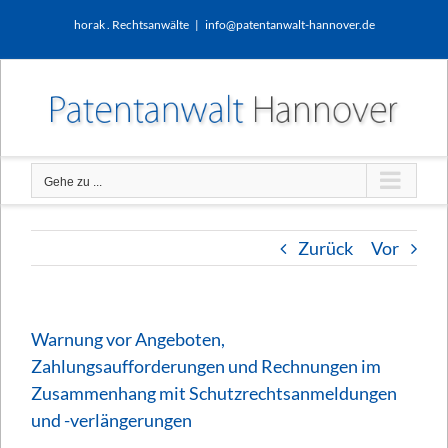
Zum
horak . Rechtsanwälte
|
info@patentanwalt-hannover.de
Inhalt
springen
Gehe zu ...
Zurück
Vor
Warnung vor Angeboten,
Zahlungsaufforderungen und Rechnungen im
Zusammenhang mit Schutzrechtsanmeldungen
und -verlängerungen