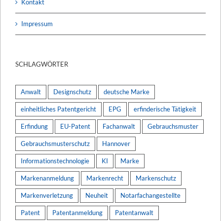
Kontakt
Impressum
SCHLAGWÖRTER
Anwalt
Designschutz
deutsche Marke
einheitliches Patentgericht
EPG
erfinderische Tätigkeit
Erfindung
EU-Patent
Fachanwalt
Gebrauchsmuster
Gebrauchsmusterschutz
Hannover
Informationstechnologie
KI
Marke
Markenanmeldung
Markenrecht
Markenschutz
Markenverletzung
Neuheit
Notarfachangestellte
Patent
Patentanmeldung
Patentanwalt